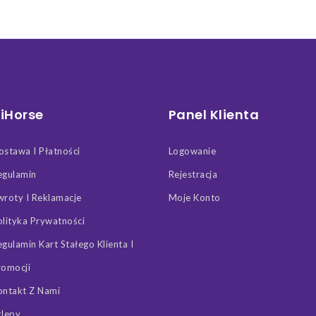
iHorse
Panel Klienta
ostawa I Płatności
Logowanie
egulamin
Rejestracja
wroty I Reklamacje
Moje Konto
olityka Prywatności
egulamin Kart Stałego Klienta I
romocji
ontakt Z Nami
klepy