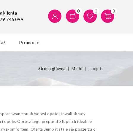
0
0
0
 klienta
579 745 099
daż
Promocje
Strona główna
Marki
Jump It
ki dopracowanemu składowi opatentowali składy
i opoje. Oprócz tego preparat Stop itch idealnie
d dyskomfortem. Oferta Jump it stale się poszerza o