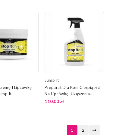
Jump It
gzemę I Lipcówkę
Preparat Dla Koni Cierpiących
Jump It
Na Lipcówkę, Ukąszenia
Owadów Stop Itch Jump It
110,00 zł
1
2