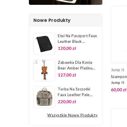
Nowe Produkty
Etui Na Paszport Faux
Leather Black
Platinum 26...
120,00 zł
Zabawka Dla Konia
Bear Amber Platinum
Jump It
26 Eskadron
127,00 zł
Szampon 
Jump It
Torba Na Szczotki
60,00 zł
Faux Leather Pale
Grey...
220,00 zł
Wszystkie Nowe Produkty