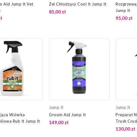
ro Aid Jump It Vet
Żel Chłodzący Cool It Jump It
Rozgrzewaj
t
Jump It
85,00 zł
ł
95,00 zł
Jump It
Jump It
jąca Wcierka
Groom Aid Jump It
Preparat N
ólowa Rub It Jump It
Trush Crus
149,00 zł
130,00 zł