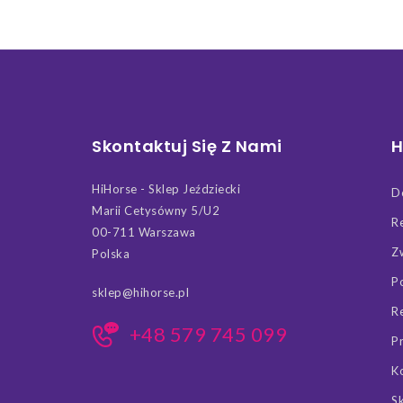
Skontaktuj Się Z Nami
H
HiHorse - Sklep Jeździecki
D
Marii Cetysówny 5/U2
R
00-711 Warszawa
Z
Polska
P
sklep@hihorse.pl
R
+48 579 745 099
P
K
S