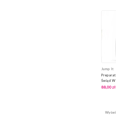
Jump It
Preparat
Świąd W 
It
88,00 zł
Wyświe