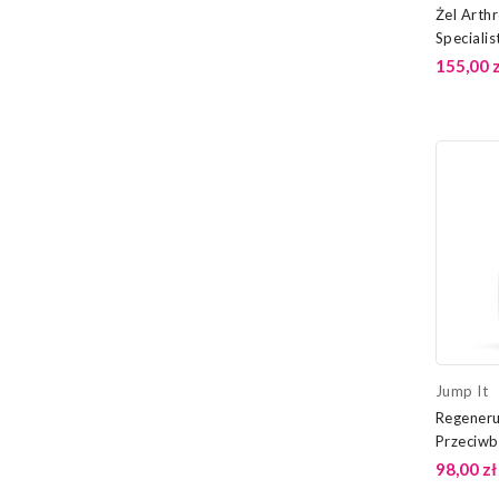
Żel Arth
Specialis
155,00 z
Jump It
Regeneru
Przeciwb
98,00 zł