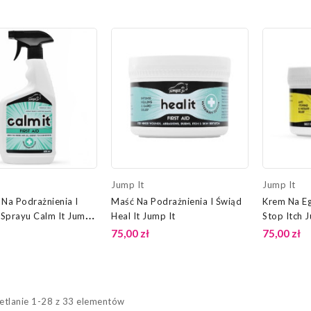
Jump It
Jump It
 Na Podrażnienia I
Maść Na Podrażnienia I Świąd
Krem Na E
Sprayu Calm It Jump
Heal It Jump It
Stop Itch 
75,00 zł
75,00 zł
tlanie 1-28 z 33 elementów