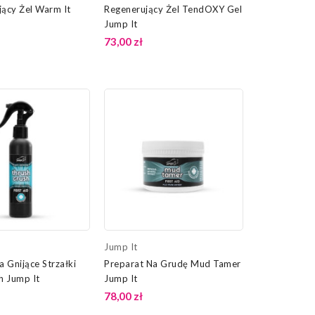
ący Żel Warm It
Regenerujący Żel TendOXY Gel
Jump It
73,00 zł
Jump It
a Gnijące Strzałki
Preparat Na Grudę Mud Tamer
h Jump It
Jump It
78,00 zł