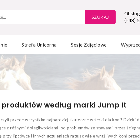
Obsługa
SZUKAJ
(+48) 
nie
Strefa Unicorna
Sesje Zdjęciowe
Wyprze
a produktów według marki Jump It
- czyli przede wszystkim najbardziej skuteczne wcierki dla koni! Dzię
ce z różnymi dolegliwościami, od problemów ze stawami, przez ścięgna 
ę przy lipcówce i innych uczuleniach ratując wiele wrażliwych koni prze