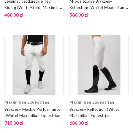
Legginsy Jeździeckie Tech
Młodzieżowe Bryczesy
Riding (White/Gold) Maximilian
Reflection (White) Maximilian
Equestrian
Equestrian
480,00 zł
580,00 zł
Maximilian Equestrian
Maximilian Equestrian
Bryczesy Męskie Performance
Bryczesy Reflection (White)
(White) Maximilian Equestrian
Maximilian Equestrian
715,00 zł
680,00 zł