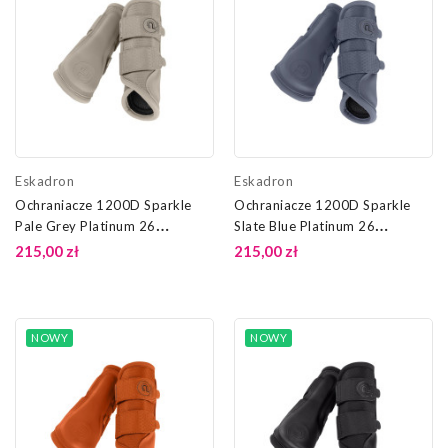
Eskadron
Eskadron
Ochraniacze 1200D Sparkle
Ochraniacze 1200D Sparkle
Pale Grey Platinum 26
Slate Blue Platinum 26
Eskadron
Eskadron
215,00 zł
215,00 zł
NOWY
NOWY