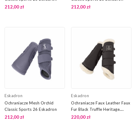
212,00 zł
212,00 zł
Eskadron
Eskadron
Ochraniacze Mesh Orchid
Ochraniacze Faux Leather Faux
Classic Sports 26 Eskadron
Fur Black Truffle Heritage
25/26 Eskadron
212,00 zł
220,00 zł