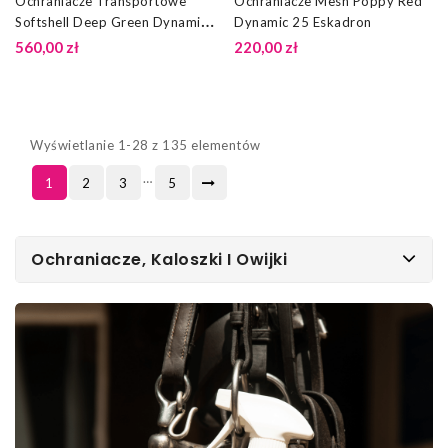
Ochraniacze Transportowe
Ochraniacze Mesh Poppy Red
Softshell Deep Green Dynamic
Dynamic 25 Eskadron
25 Eskadron
560,00 zł
220,00 zł
Wyświetlanie 1-28 z 135 elementów
…
1
2
3
5
Ochraniacze, Kaloszki I Owijki