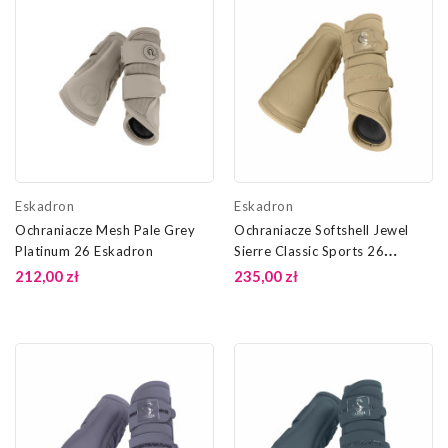
Eskadron
Eskadron
Ochraniacze Mesh Pale Grey
Ochraniacze Softshell Jewel
Platinum 26 Eskadron
Sierre Classic Sports 26
Eskadron
212,00 zł
235,00 zł