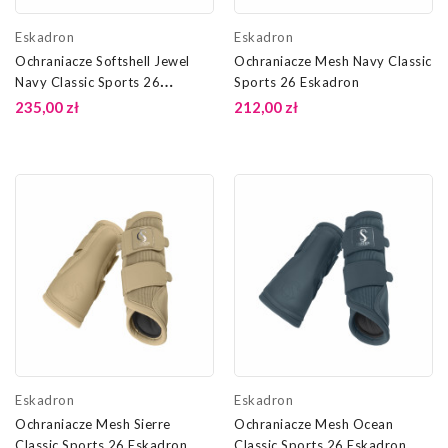
Eskadron
Eskadron
Ochraniacze Softshell Jewel
Ochraniacze Mesh Navy Classic
Navy Classic Sports 26
Sports 26 Eskadron
Eskadron
235,00 zł
212,00 zł
Eskadron
Eskadron
Ochraniacze Mesh Sierre
Ochraniacze Mesh Ocean
Classic Sports 26 Eskadron
Classic Sports 26 Eskadron