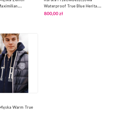
Maximilian
Waterproof True Blue Heritage
24/25 Eskadron
800,00 zł
 Męska Warm True