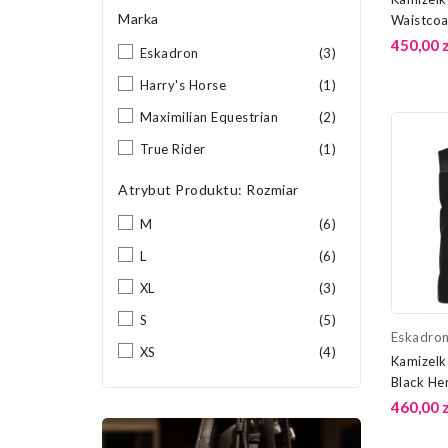
Marka
Waistcoa
Eskadro
450,00 z
Eskadron
(3)
Harry's Horse
(1)
Maximilian Equestrian
(2)
True Rider
(1)
Atrybut Produktu: Rozmiar
M
(6)
L
(6)
XL
(3)
S
(5)
Eskadro
XS
(4)
Kamizelk
Black He
460,00 z