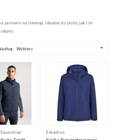
a zarówno na treningi, idealne do jazdy, jak i te
 ciepło.

Według:
Wybierz
 Equestrian
Eskadron
Męska Zenith
Kurtka Przeciwdeszczowa