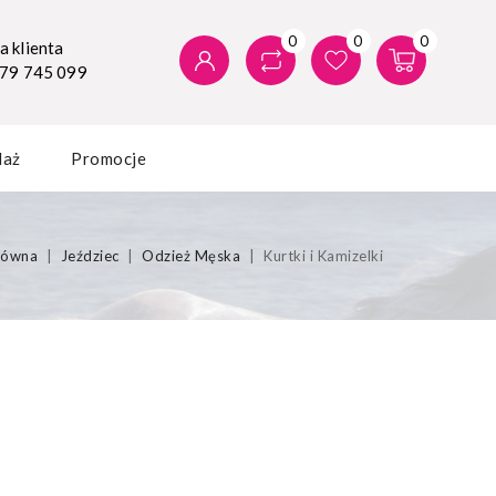
0
0
0
 klienta
579 745 099
daż
Promocje
łówna
Jeździec
Odzież Męska
Kurtki i Kamizelki