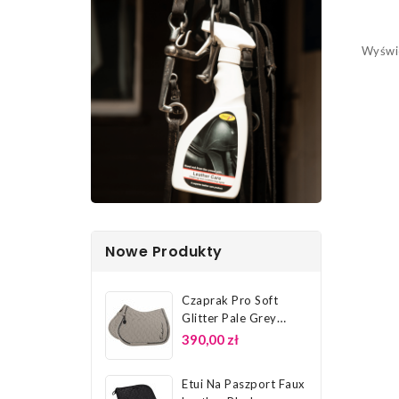
Wyświe
Nowe Produkty
Czaprak Pro Soft
Glitter Pale Grey
Platinum 26...
390,00 zł
Etui Na Paszport Faux