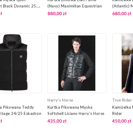
t Black Dynamic 25
(Navy) Maximilian Equestrian
(Atlantic) 
n
Equestrian
ł
880,00 zł
680,00 zł
n
Harry's Horse
True Rider
a Pikowana Teddy
Kurtka Pikowana Męska
Kamizelka
ritage 24/25 Eskadron
Softshell Liciano Harry's Horse
Rider
ł
435,00 zł
450,00 zł