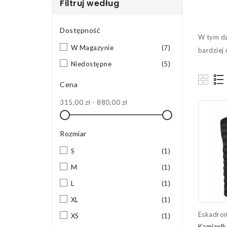
Filtruj według
Dostępność
W tym dzi
W Magazynie
(7)
bardziej 
Niedostępne
(5)
Cena
315,00 zł - 880,00 zł
Rozmiar
S
(1)
M
(1)
L
(1)
XL
(1)
Eskadro
XS
(1)
Kamizelk