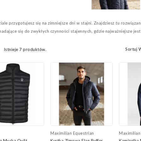
ale przygotujesz się na zimniejsze dni w stajni. Znajdziesz tu rozwiązani
nadające się do zwykłych czynności stajennych, gdzie najważniejsze jest
Sortuj 
Istnieje 7 produktów.
n
Maximilian Equestrian
Maximilian
a Męska Quilt
Kurtka Zimowa Elan Puffer
Kamizelka 