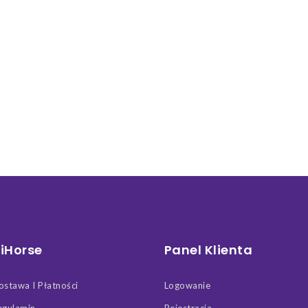
iHorse
Panel Klienta
ostawa I Płatności
Logowanie