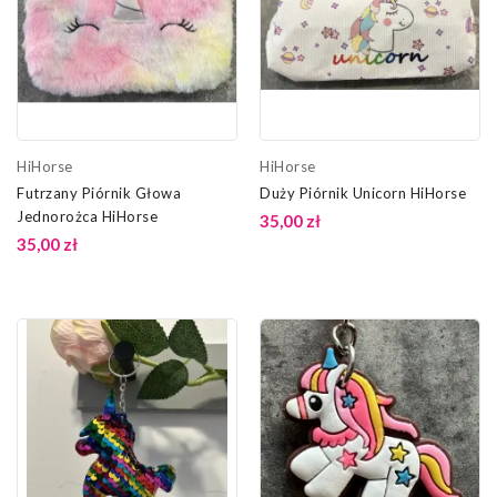
HiHorse
HiHorse
Futrzany Piórnik Głowa
Duży Piórnik Unicorn HiHorse
Jednorożca HiHorse
35,00 zł
35,00 zł