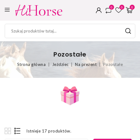
0
0
0
Pozostałe
Strona główna
Jeździec
Na prezent
Pozostałe
Istnieje 17 produktów.