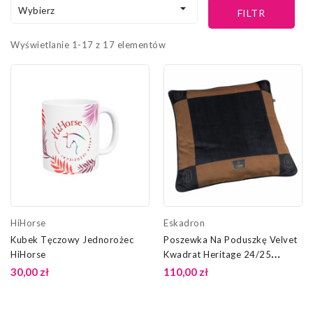

Wybierz
FILTR
Wyświetlanie 1-17 z 17 elementów
HiHorse
Eskadron
Kubek Tęczowy Jednorożec
Poszewka Na Poduszkę Velvet
HiHorse
Kwadrat Heritage 24/25
Eskadron
30,00 zł
110,00 zł