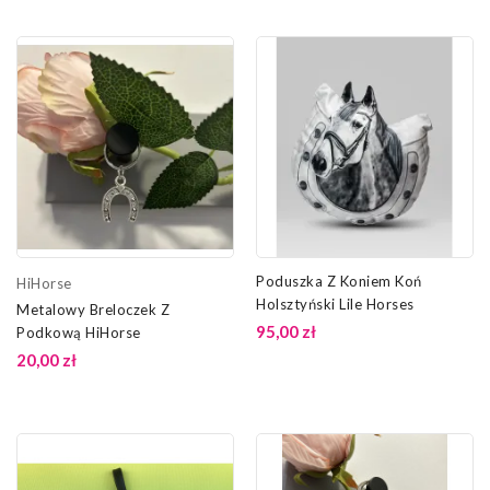
Poduszka Z Koniem Koń
HiHorse
Holsztyński Lile Horses
Metalowy Breloczek Z
95,00 zł
Podkową HiHorse
20,00 zł