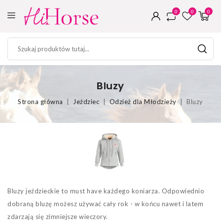
0
0
0
Bluzy
Strona główna
Jeździec
Odzież dla Młodzieży
Bluzy
Bluzy jeździeckie to must have każdego koniarza. Odpowiednio
dobraną bluzę możesz używać cały rok - w końcu nawet i latem
zdarzają się zimniejsze wieczory.