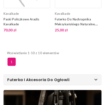
Kavalkade
Kavalkade
Paski Policzkowe Aradis
Futerko Do Nachrapnika
Kavalkade
Meksykańskiego Naturalne
Kavalkade
70,00 zł
25,00 zł
Wyświetlanie 1-10 z 10 elementów
1
Futerka I Akcesoria Do Ogłowii