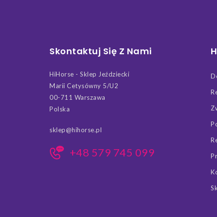
Skontaktuj Się Z Nami
H
HiHorse - Sklep Jeździecki
D
Marii Cetysówny 5/U2
R
00-711 Warszawa
Z
Polska
P
sklep@hihorse.pl
R
+48 579 745 099
P
K
S