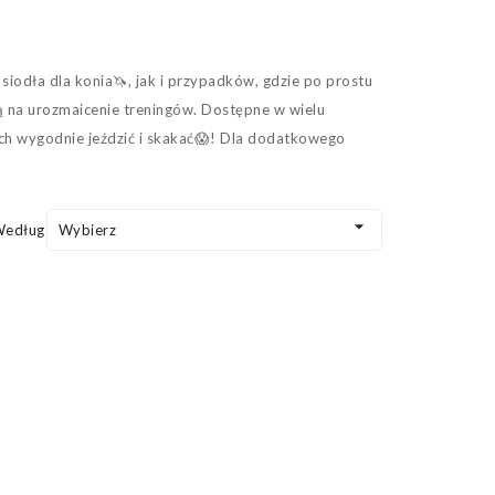
 siodła dla konia🦄, jak i przypadków, gdzie po prostu
ją na urozmaicenie treningów. Dostępne w wielu
nich wygodnie jeździć i skakać😱! Dla dodatkowego

Według:
Wybierz