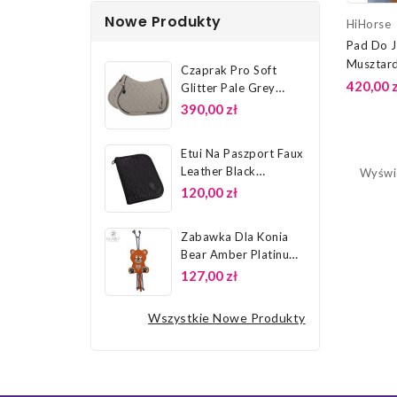
Nowe Produkty
HiHorse
Pad Do J
Musztar
Czaprak Pro Soft
420,00 z
Glitter Pale Grey
Platinum 26...
390,00 zł
Etui Na Paszport Faux
Leather Black
Wyświe
Platinum 26...
120,00 zł
Zabawka Dla Konia
Bear Amber Platinum
26 Eskadron
127,00 zł
Wszystkie Nowe Produkty