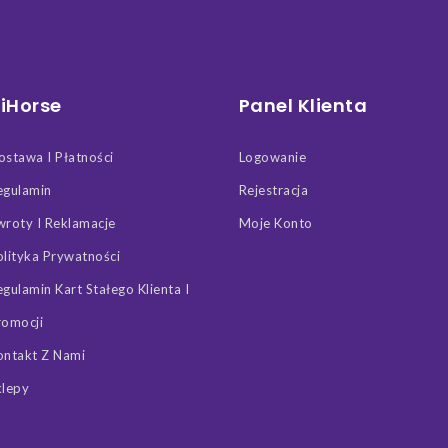
iHorse
Panel Klienta
ostawa I Płatności
Logowanie
egulamin
Rejestracja
wroty I Reklamacje
Moje Konto
olityka Prywatności
egulamin Kart Stałego Klienta I
romocji
ontakt Z Nami
klepy