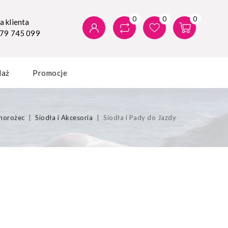
0
0
0
 klienta
579 745 099
daż
Promocje
norożec
Siodła i Akcesoria
Siodła i Pady do Jazdy