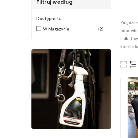
Filtruj według
Dostępność
Znajdzies
W Magazynie
(2)
odpowied
unikatow
komfortu