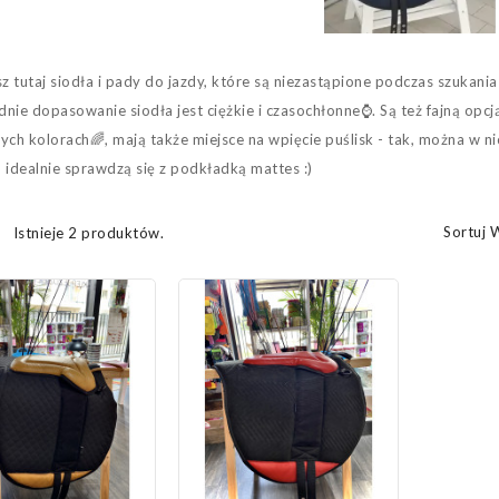
z tutaj siodła i pady do jazdy, które są niezastąpione podczas szukania
nie dopasowanie siodła jest ciężkie i czasochłonne⌚️. Są też fajną opc
ych kolorach🌈, mają także miejsce na wpięcie puślisk - tak, można w 
 idealnie sprawdzą się z podkładką mattes :)
Sortuj 
Istnieje 2 produktów.