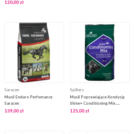
120,00 zł
Saracen
Spillers
Musli Enduro Perfomance
Musli Poprawiające Kondycję
Saracen
Shine+ Conditioning Mix
Spillers
139,00 zł
125,00 zł