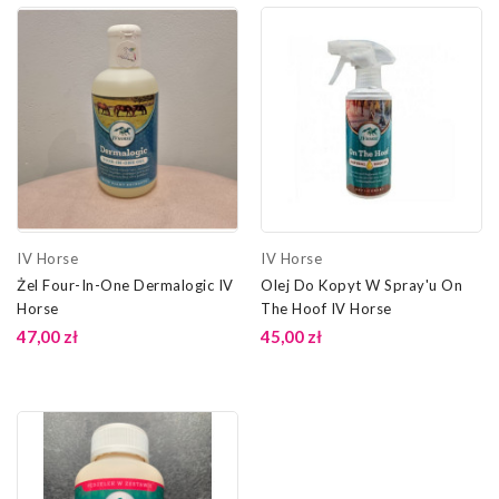
IV Horse
IV Horse
Żel Four-In-One Dermalogic IV
Olej Do Kopyt W Spray'u On
Horse
The Hoof IV Horse
47,00 zł
45,00 zł