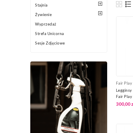
Stajnia
Żywienie
Wyprzedaż
Strefa Unicorna
Sesje Zdjęciowe
Fair Play
Legginsy
Fair Play
300,00 z