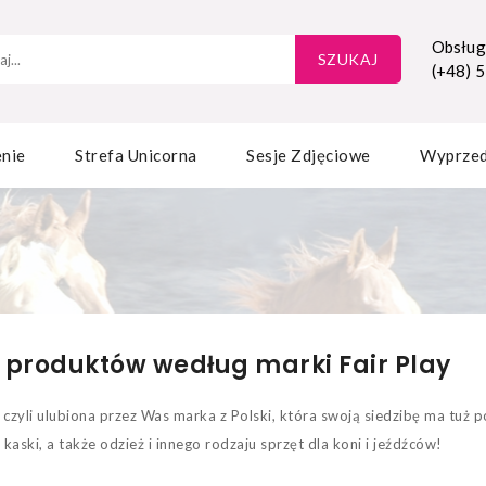
Obsługa
SZUKAJ
(+48) 
nie
Strefa Unicorna
Sesje Zdjęciowe
Wyprze
a produktów według marki Fair Play
, czyli ulubiona przez Was marka z Polski, która swoją siedzibę ma tuż 
aski, a także odzież i innego rodzaju sprzęt dla koni i jeźdźców!