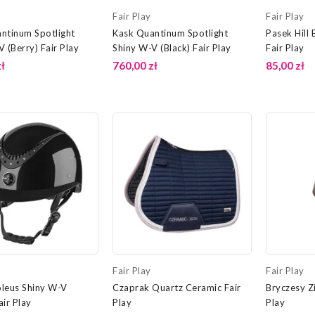
Fair Play
Fair Play
ntinum Spotlight
Kask Quantinum Spotlight
Pasek Hill 
 (Berry) Fair Play
Shiny W-V (Black) Fair Play
Fair Play
ł
760,00 zł
85,00 zł
Fair Play
Fair Play
leus Shiny W-V
Czaprak Quartz Ceramic Fair
Bryczesy Z
ir Play
Play
Play