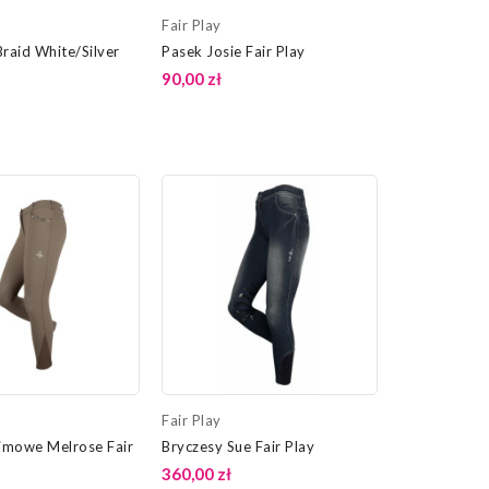
Fair Play
Braid White/Silver
Pasek Josie Fair Play
90,00 zł
Fair Play
imowe Melrose Fair
Bryczesy Sue Fair Play
360,00 zł