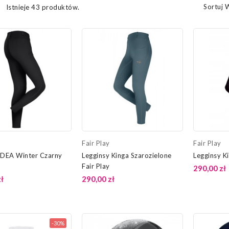
Sortuj 
Istnieje 43 produktów.
Fair Play
Fair Play
 DEA Winter Czarny
Legginsy Kinga Szarozielone
Legginsy Ki
Fair Play
290,00 zł
ł
290,00 zł
-30%