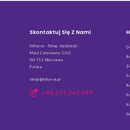
Skontaktuj Się Z Nami
H
HiHorse - Sklep Jeździecki
D
Marii Cetysówny 5/U2
R
00-711 Warszawa
Z
Polska
P
sklep@hihorse.pl
R
+48 579 745 099
P
K
S