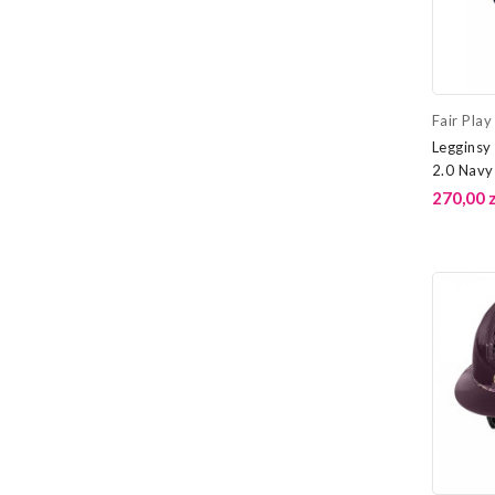
Fair Play
Legginsy 
2.0 Navy 
270,00 z