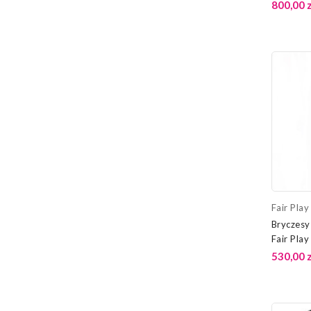
800,00 z
Fair Play
Bryczesy 
Fair Play
530,00 z