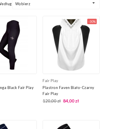

Według:
Wybierz
-30%
Fair Play
nga Black Fair Play
Plastron Faven Biało-Czarny
Fair Play
120,00 zł
84,00 zł