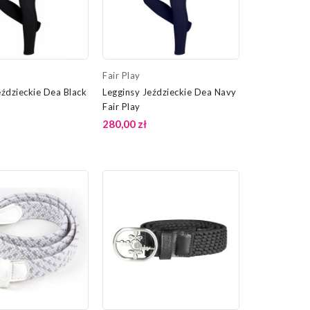
Fair Play
eździeckie Dea Black
Legginsy Jeździeckie Dea Navy
Fair Play
280,00 zł