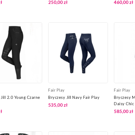
ł
250,00 zł
460,00 zł
Fair Play
Fair Play
Jill 2.0 Young Czarne
Bryczesy Jill Navy Fair Play
Bryczesy M
Daisy Chic
535,00 zł
ł
585,00 zł