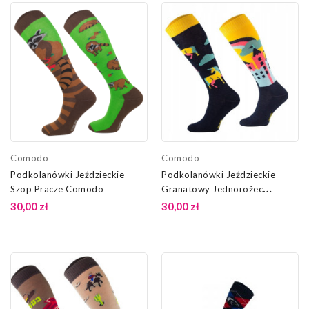
Comodo
Comodo
Podkolanówki Jeździeckie
Podkolanówki Jeździeckie
Szop Pracze Comodo
Granatowy Jednorożec
Comodo
30,00 zł
30,00 zł