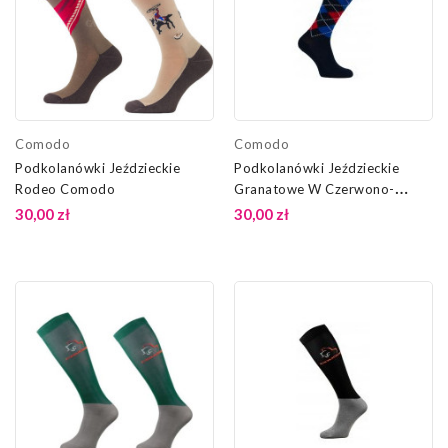
Comodo
Comodo
Podkolanówki Jeździeckie
Podkolanówki Jeździeckie
Rodeo Comodo
Granatowe W Czerwono-
NIebieskie Romby Comodo
30,00 zł
30,00 zł