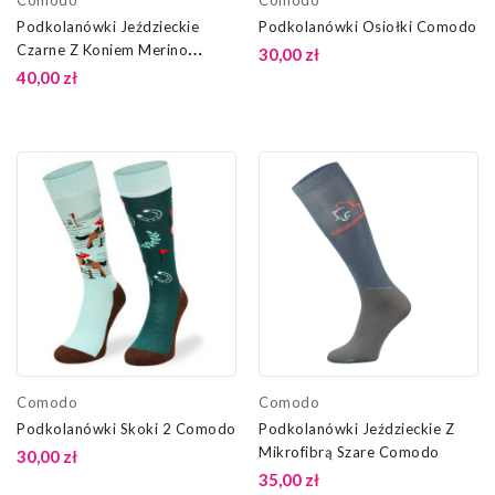
Comodo
Comodo
Podkolanówki Jeździeckie
Podkolanówki Osiołki Comodo
Czarne Z Koniem Merino
30,00 zł
Comodo
40,00 zł
Comodo
Comodo
Podkolanówki Skoki 2 Comodo
Podkolanówki Jeździeckie Z
Mikrofibrą Szare Comodo
30,00 zł
35,00 zł