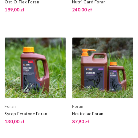
Ost-O-Flex Foran
Nutri-Gard Foran
189,00 zł
240,00 zł
Foran
Foran
Syrop Feratone Foran
Neutrolac Foran
130,00 zł
87,80 zł