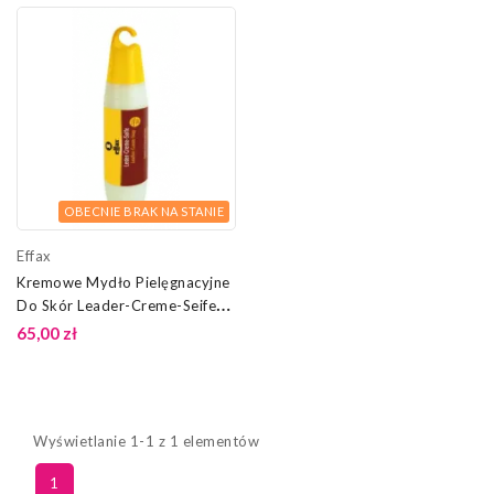
OBECNIE BRAK NA STANIE
Effax
Kremowe Mydło Pielęgnacyjne
Do Skór Leader-Creme-Seife
Effax
65,00 zł
Wyświetlanie 1-1 z 1 elementów
1