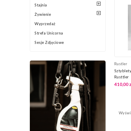
Stajnia
Żywienie
Wyprzedaż
Strefa Unicorna
Sesje Zdjęciowe
Rustler
Sztyblet
Rusttler
410,00 z
Wyświe