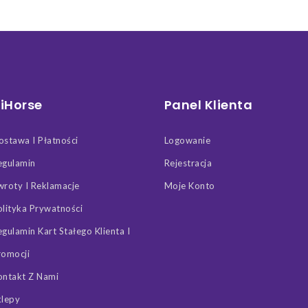
iHorse
Panel Klienta
ostawa I Płatności
Logowanie
egulamin
Rejestracja
wroty I Reklamacje
Moje Konto
olityka Prywatności
egulamin Kart Stałego Klienta I
romocji
ontakt Z Nami
klepy