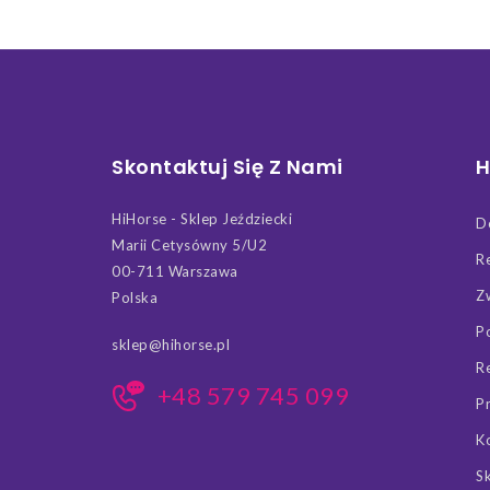
Skontaktuj Się Z Nami
H
HiHorse - Sklep Jeździecki
D
Marii Cetysówny 5/U2
R
00-711 Warszawa
Z
Polska
P
sklep@hihorse.pl
R
+48 579 745 099
P
K
S