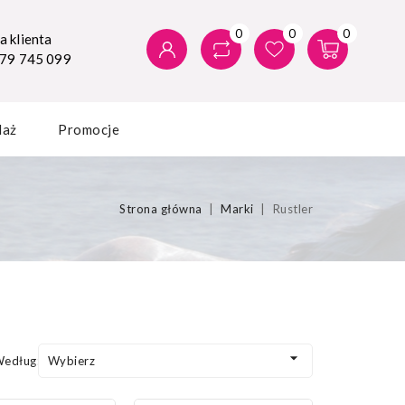
0
0
0
 klienta
579 745 099
daż
Promocje
Strona główna
Marki
Rustler

Według:
Wybierz