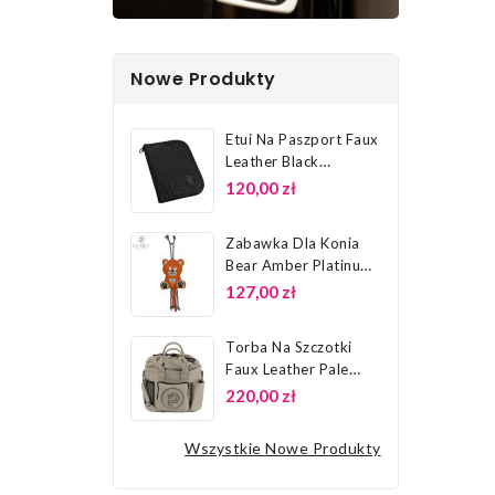
Nowe Produkty
Etui Na Paszport Faux
Leather Black
Platinum 26...
120,00 zł
Zabawka Dla Konia
Bear Amber Platinum
26 Eskadron
127,00 zł
Torba Na Szczotki
Faux Leather Pale
Grey...
220,00 zł
Wszystkie Nowe Produkty