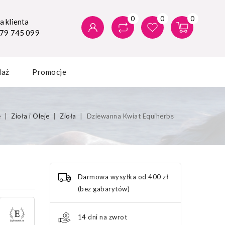
0
0
0
 klienta
579 745 099
daż
Promocje
e
Zioła i Oleje
Zioła
Dziewanna Kwiat Equiherbs
Darmowa wysyłka od 400 zł
(bez gabarytów)
14 dni na zwrot