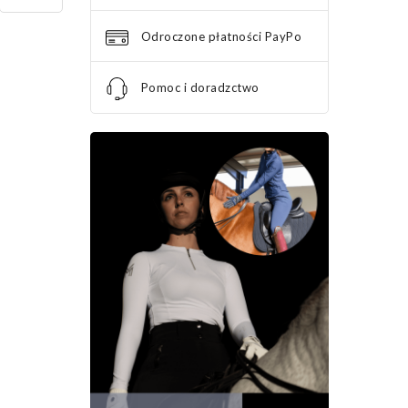
Odroczone płatności PayPo
Pomoc i doradzctwo