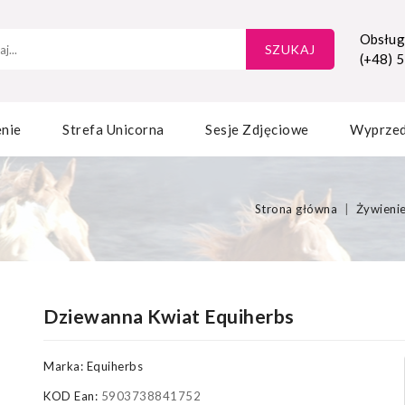
Obsługa
SZUKAJ
(+48) 
nie
Strefa Unicorna
Sesje Zdjęciowe
Wyprze
Strona główna
Żywieni
Dziewanna Kwiat Equiherbs
Marka:
Equiherbs
KOD Ean:
5903738841752