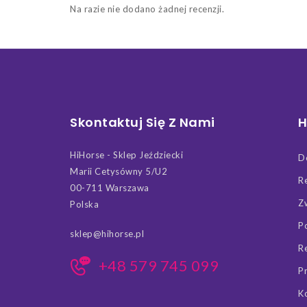
Na razie nie dodano żadnej recenzji.
Skontaktuj Się Z Nami
H
HiHorse - Sklep Jeździecki
D
Marii Cetysówny 5/U2
R
00-711 Warszawa
Z
Polska
P
sklep@hihorse.pl
R
+48 579 745 099
P
K