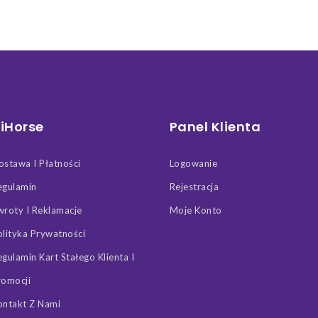
iHorse
Panel Klienta
ostawa I Płatności
Logowanie
egulamin
Rejestracja
wroty I Reklamacje
Moje Konto
olityka Prywatności
egulamin Kart Stałego Klienta I
romocji
ontakt Z Nami