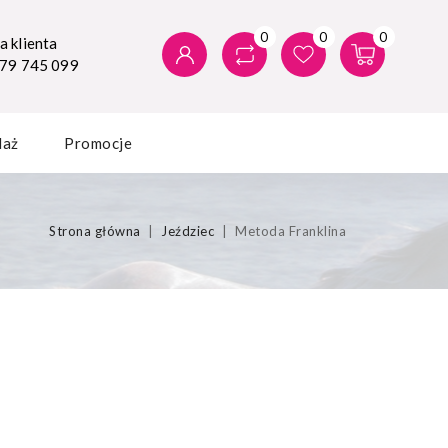
0
0
0
 klienta
579 745 099
daż
Promocje
Strona główna
Jeździec
Metoda Franklina