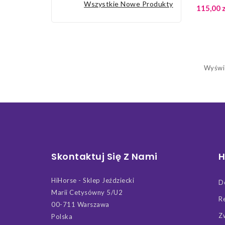
Wszystkie Nowe Produkty
115,00 z
Wyświe
Skontaktuj Się Z Nami
H
HiHorse - Sklep Jeździecki
D
Marii Cetysówny 5/U2
R
00-711 Warszawa
Z
Polska