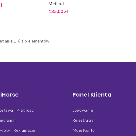
Method
ł
135,00 zł
tlanie 1-6 z 6 elementów
iHorse
Panel Klienta
ostawa I Płatności
Logowanie
egulamin
Rejestracja
wroty I Reklamacje
Moje Konto