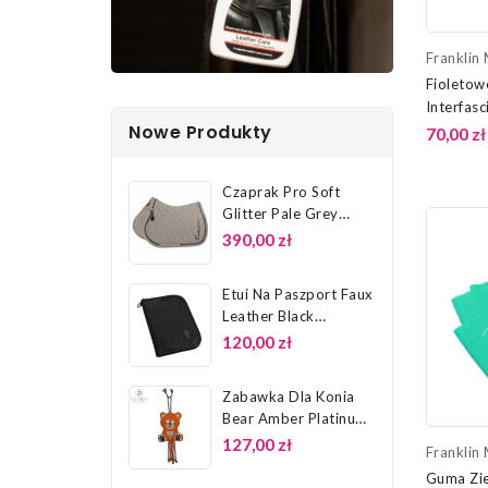
Franklin
Fioletow
Interfasc
Nowe Produkty
Method
70,00 zł
Czaprak Pro Soft
Glitter Pale Grey
Platinum 26...
390,00 zł
Etui Na Paszport Faux
Leather Black
Platinum 26...
120,00 zł
Zabawka Dla Konia
Bear Amber Platinum
26 Eskadron
127,00 zł
Franklin
Guma Zie