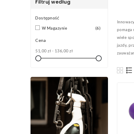
Filtruj według
Dostępność
Innowacy
W Magazynie
(6)
pomaga w
wiele sp
Cena
jazdy, pr
51,00 zł - 136,00 zł
zauważam