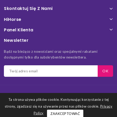
Skontaktuj Się Z Nami
HiHorse
Panel Klienta
Newsletter
Bądź na bieżąco z nowościami oraz specjalnymi rabatami
dostępnymi tylko dla subskrybentów newslettera.
Ta strona używa plików cookie. Kontynuując korzystanie z tej
strony, zgadzasz się na używanie przez nas plików cookie.
Privacy
© 2026 - Projekt i wykonanie HiHorse.pl - Wszelkie prawa
Policy
ZAAKCEPTOWAĆ
zastrzeżone