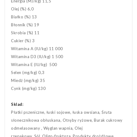
Energia (MJ/kg) 11,5
Olej (%) 6,0
Białko (%) 13
Błonnik (%) 19
Skrobia (%) 11
Cukier (%) 3
Witamina A (IU/kg) 11 000
Witamina D3 (IU/kg) 1 500
Witamina E (IU/kg) 500
Selen (mg/kg) 0,3
Miedź (mg/kg) 35
Cynk (mg/kg) 130
Sklad:
Płatki pszeniczne, łuski sojowe, łuska owsiana, Śruta
słonecznikowa obłuskana, Otręby ryżowe, Burak cukrowy
odmelasowany , Węglan wapnia, Olej
rzepakowy, Sól, Oligo-fruktoza, Produkty drożdżowe