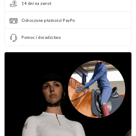
14 dni na zwrot
Odroczone płatności PayPo
Pomoc i doradzctwo