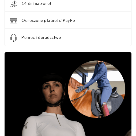
14 dni na zwrot
Odroczone płatności PayPo
Pomoc i doradzctwo